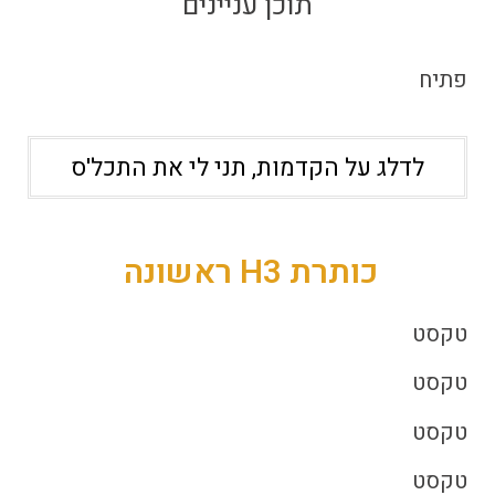
תוכן עניינים
פתיח
לדלג על הקדמות, תני לי את התכל'ס
כותרת H3 ראשונה
טקסט
טקסט
טקסט
טקסט