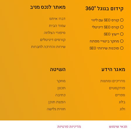
מאתר לנכס מניב
קידום בגוגל 360°
דברו איתנו
⚪ קורס SEO עם ליווי
עמוד הבית
⚪ קורס SEO דיגיטלי
סיפורי הצלחה
⚪ ייעוץ SEO
קורסים דיגיטלים
⚪ מחקר ביטויי מפתח
שירות והדרכה לחברות
⚪ סוכנות שירותי SEO
מאגר הידע
השיטה
מדריכים ומתנות
מחקר
פודקסטים
תכנון
ספרים
כתיבה
בלוג
הפצת תוכן
ולוג
חווית גלישה
תנאי שימוש
מדיניות פרטיות