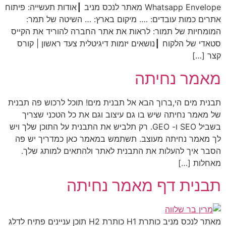
Whatsapp Envelope מאתר לנכס מניב ┃אודות תעשייה: פיתוח
אתרים כמות עובדים: …. מיקום בארץ: … השיטה של תמר:
המומחיות של תמור: לראות את אתר החברה להוריד את הקייס
סטאדי של הלקוח ┃נושאים יזמות דיגיטלית צעד ראשון | קורס
קצר […]
מאמר נחיתה
תבנית מים הי,ברוך הבא אל תבנית מים! תוכל לרכוש פה תבנית
של מאמר נחיתה שיש בו גם עיצוב וגם את כל הטכני שצריך
בשביל SEO ו- GEO. רק תלביש את התבנית על התוכן שלך ויש
לך מאמר נחיתה מעוצב. תשתמש במאמר כאן כמדריך יש פה
הסבר איך להעלות את התבנית לאתר ולהתאים למותג שלך.
מאחלות […]
תבנית דף מאמר נחיתה
מאתר לנכס מניב כותרת H1 כותרת H2 תוכן עניינים פתיח לדלג