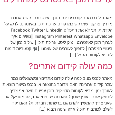
מאתר לנכס מניב קורס עריכת תוכן באינטרנט בגישה אחרת
מדריך פרקטי שמרגיש כמו קורס עריכת תוכן באינטרנט לדלג על
הקדמות, תני לא את התכל'ס Facebook Twitter Linkedin
Instagram Pinterest Whatsapp Envelope ┃נושאים איך
לערוך תוכן לאינטרנט | צ'ק ליסט עריכת תוכן | שילוב נכון של
ביטויי המפתח | להפוך לעורכים של עצמנו ┃🐈‍⬛ קטגוריות דומות
להביא לקוחות מגוגל […]
כמה עולה קידום אתרים?
מאתר לנכס מניב כמה עולה קידום אתרים? וכששואלים כמה
עולה קידום אתרים? האם מדובר בהוצאה או בנכס מייצר תוצאות
לאורך זמן ומביא לקוחות מדוייקים תוכן עניינים האם אני צריך
לתחזק אתר באופן שוטף? האם זה שבניתי אתר, זה מספיק? או
שאני צריך להמשיך לקדם גם ברשתות חברתיות? האם יקר
לשלם לכותב.ת תוכן? איזה שיטה תביא […]