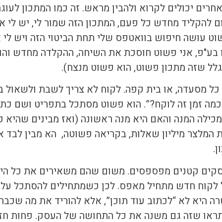
ים יכולים לקרוא ולהבין מראש. זה כמו המתכון לעוג
 להקליד מחדש כל פעם, המתכון הזה שמור לי, יש לי את
ט עושה חיפוש בוואטפס שלי תחת הביטוי הזה ויש לי 
 בע"פ, אני פשוט חוסכת את השיחה, ההקלדה מחדש והוא
לל שזה מתכון פשוט, הוא פשוט מנצח).
כל מסעדה, או בית קפה. לקוח לא צריך לשבת ולשאול 
“כמה זמן זה לוקח?”. הוא פשוט מסתכל בתפריט ושם כתוב 
מכילה המנה והאם היא מנה ראשונה (ואז מבינים שהיא ק
ת המלצר מיליון שאלות, בקריאה פשוטה, הא מבין לבד א
ן.
עסקים קטנים מפספסים. משום שהם משאירים את כל הי
כל לקוח חדש מתחיל מאפס. לכן כשמתחילים להסתכל על
 היא לא “לכתוב עוד תוכן”, אלא להוריד את מה שכבר
ראו שזה גם משנה את כל התחושה של העסק. פחות חזר