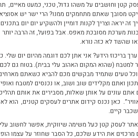
סק קטן
וחושבים על משהו גדול, טכני, כמעט מאיים, תחש
יקט מסובך שאתם מתחמקים ממנו? הרי ישר יש אסוציא
יך זה יראה וצריך לקנות דומיין ולהשקיע יום יום בתכנים
לבנות מערכת מסובכת מאפס. אבל בפועל, זה הרבה יותר 
או שהשד לא כזה נורא.
רך בריכוז הידע? אני אתן לכם דוגמה מהיום יום שלי. כ
 למטבח (שהוא המקום האהוב עלי בבית). בטוח גם לכם 
 אוכל טעים שתמיד מבקשים מכם להביא כשאתם מארחים,
ון ואתם מקלידים שוב ושוב, או נכנסים למטבח ואופי
ום אתם עונים על אותן שאלות, מסבירים את אותם תהליכ
ויר”. כאן נכנס
קידום אתרים לעסקים קטנים
, הוא לא 
כבר קיים.
אתר לעסק קטן
כעל משימה שיווקית, אפשר לחשוב עליו
רכזים את הידע שלכם, כל הסבר שחוזר על עצמו הופך 