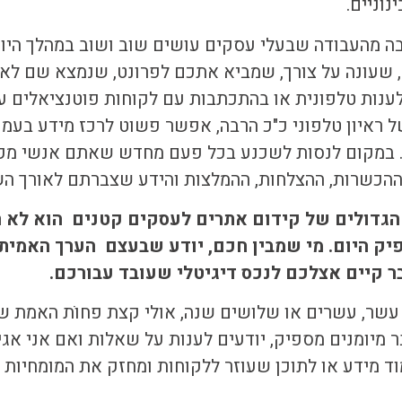
נוניים
.
ה מהעבודה שבעלי עסקים עושים שוב ושוב במהלך היום 
עונה על צורך, שמביא אתכם לפרונט, שנמצא שם לאורך
ענות טלפונית או בהתכתבות עם לקוחות פוטנציאלים ע
ל ראיון טלפוני כ"כ הרבה, אפשר פשוט לרכז מידע בעמו
. במקום לנסות לשכנע בכל פעם מחדש שאתם אנשי מק
 ההכשרות, ההצלחות, ההמלצות והידע שצברתם לאורך הש
הגדולים של
קידום אתרים לעסקים קטנים
הוא לא ר
פיק היום. מי שמבין חכם, יודע שבעצם הערך האמיתי
ר קיים אצלכם לנכס דיגיטלי שעובד עבורכם.
עשר, עשרים או שלושים שנה, אולי קצת פחותׁ האמת 
 מיומנים מספיק, יודעים לענות על שאלות ואם אני א
וד מידע או לתוכן שעוזר ללקוחות ומחזק את המומחיות 