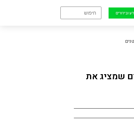
ע ובירורים
נים
ום שמציג את