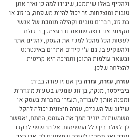
ולהקיף באלו שיתמכו, שיגידו למה כן ואיך אתן
טובות ומוצלחות. זה יכול להיות משפחה, בן זוג או
בת זוג, חברים טובים וקהילה תומכת של אנשי
מקצוע. אני רוצה שתאמינו בעצמכן, ביכולת
לעשות הכל מהכל למנף את העסק, להקים אתר
ולהשקיע בו, גם ע"י
קידום אתרים באינטרנט
ובשאר עולמות התוכן ותמיכה היא קריטית
להצלחה שלכן.
עזרה, עזרה, עזרה
בין אם זו עזרה בבית:
ביבייסטר, מנקה, בן זוג שמגיע בשעות מוגדרות
ומפנה אותך לעבודה, תעזרי בחברות בעסק או
שילוב של השניים, עזרה חיצונית יכולה להקל
משמעותית. יוריד ממך את העומס, המתח, יאפשר
לך לשלב בין כלל המשימות. אל תחששי לבקש
עזרה ואל תסרבי לעזרה שמציעים לך. אגו בצד