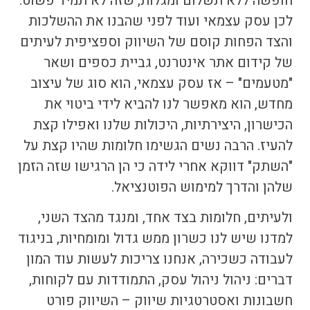
חופשה ללא תשלום ומגלות, שזה לא תמיד פשוט.
לכן עסק עצמאי ועוד לפני שהבנו את ההשלכות
והצד הפחות קוסם של השיווק וספציפית לעיתים
של
קידום אתר אינטרנט
, גביית כספים ושאר
"מטעמים" – אז עסק עצמאי, הוא סוג של עיצוב
מחדש, הוא מאפשר לנו להביא לידי ביטוי את
הכישרון, היצירתיות, היכולות שלנו ואפילו קצת
להעיז. הרבה נשים הגשימו חלומות שהיו קצת על
"השתק" דווקא אחרי לידה כי הן הרגישו שזה הזמן
שלהן והדרך למימוש הפוטנציאל.
ולעיתים, חלומות בצד אחד, ומנגד מהצד השני,
למדנו שיש לנו כשרון ממש גדול ומומחיות, בניגוד
לעבודה כשכירה, אנחנו צריכות לעשות עוד המון
דברים: ניהול ניהול עסק, התמודדות עם לקוחות,
חשבונות ואסטרטגיות שיווק – השיווק פורט