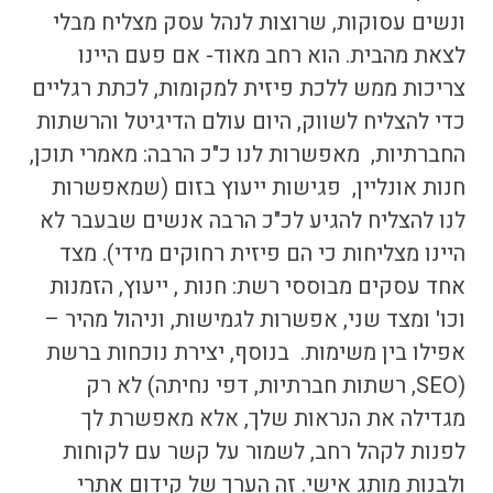
ונשים עסוקות, שרוצות לנהל עסק מצליח מבלי
לצאת מהבית. הוא רחב מאוד- אם פעם היינו
צריכות ממש ללכת פיזית למקומות, לכתת רגליים
כדי להצליח לשווק, היום עולם הדיגיטל והרשתות
החברתיות, מאפשרות לנו כ"כ הרבה: מאמרי תוכן,
חנות אונליין, פגישות ייעוץ בזום (שמאפשרות
לנו להצליח להגיע לכ"כ הרבה אנשים שבעבר לא
היינו מצליחות כי הם פיזית רחוקים מידי). מצד
אחד עסקים מבוססי רשת: חנות , ייעוץ, הזמנות
וכו' ומצד שני, אפשרות לגמישות, וניהול מהיר –
אפילו בין משימות. בנוסף, יצירת נוכחות ברשת
(SEO, רשתות חברתיות, דפי נחיתה) לא רק
מגדילה את הנראות שלך, אלא מאפשרת לך
לפנות לקהל רחב, לשמור על קשר עם לקוחות
ולבנות מותג אישי. זה הערך של
קידום אתרי