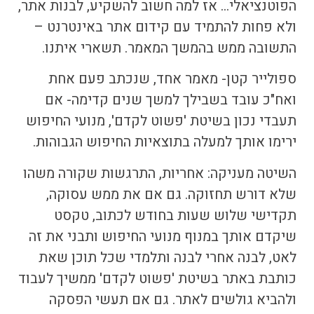
הפוטנציאלי… אז למה חשוב להשקיע, לבנות אתר,
ולא פחות להתמיד עם
קידום אתר באינטרנט
–
התשובה ממש בהמשך המאמר. תשארי איתנו.
ספולייר קטן- מאמר אחד, שנכתב פעם אחת
ואח"כ עובד בשבילך למשך שנים קדימה- אם
תעבדי נכון בשיטת 'פשוט לקדם', מנועי החיפוש
ירימו אותך למעלה בתוצאיות החיפוש הגבוהות.
השיטה מעניקה: אחריות, התרגשות שקורה משהו
שלא דורש תחזוקה. גם אם את ממש עסוקה,
תקדישי שלוש שעות בחודש לכתוב, טקסט
שיקדם אותך במנוף מנועי החיפוש ותבני את זה
לאט, לבנה אחרי לבנה ותלמדי שכל תוכן שאת
כותבת באתר בשיטת 'פשוט לקדם' ממשיך לעבוד
ולהביא גולשים לאתר. גם אם תעשי הפסקה