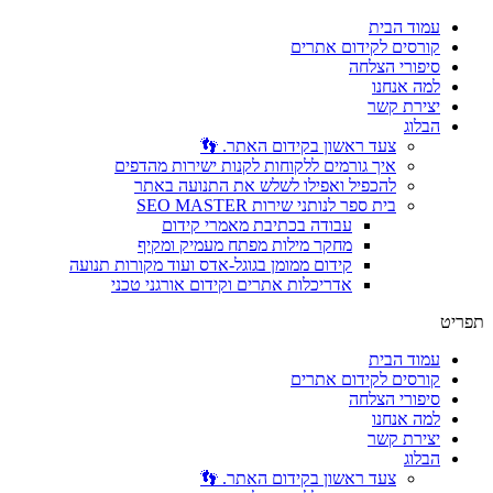
דלג
עמוד הבית
לתוכן
קורסים לקידום אתרים
סיפורי הצלחה
למה אנחנו
יצירת קשר
הבלוג
צעד ראשון בקידום האתר. 👣
איך גורמים ללקוחות לקנות ישירות מהדפים
להכפיל ואפילו לשלש את התנועה באתר
בית ספר לנותני שירות SEO MASTER
עבודה בכתיבת מאמרי קידום
מחקר מילות מפתח מעמיק ומקיף
קידום ממומן בגוגל-אדס ועוד מקורות תנועה
אדריכלות אתרים וקידום אורגני טכני
תפריט
עמוד הבית
קורסים לקידום אתרים
סיפורי הצלחה
למה אנחנו
יצירת קשר
הבלוג
צעד ראשון בקידום האתר. 👣