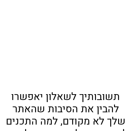
info@clickit.website
שאלון אבחון לאתר
לגלות האם אני משווק באתר באופן שיביא
לי תוצאות, ואיך אפשר תוך כמה שבועות
לשווק באופן שיביא בחינם כל חודש מאות
גולשים רלוונטיים
תשובותיך לשאלון יאפשרו
להבין את הסיבות שהאתר
שלך לא מקודם, למה התכנים